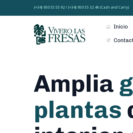
(+34) 950 55 55 92 / (+34) 950 55 32 46 (Cash and Carry)
Inicio
Contac
Amplia
g
plantas